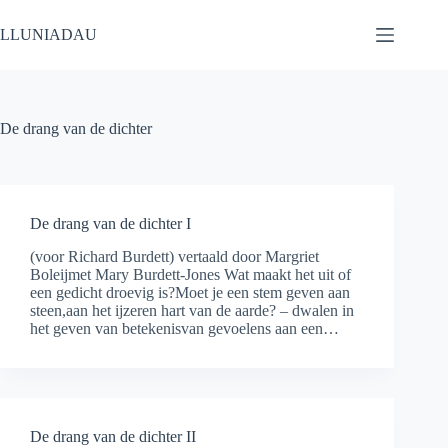
Ga
naar
LLUNIADAU
de
inhoud
De drang van de dichter
De drang van de dichter I
(voor Richard Burdett) vertaald door Margriet
Boleijmet Mary Burdett-Jones Wat maakt het uit of
een gedicht droevig is?Moet je een stem geven aan
steen,aan het ijzeren hart van de aarde? – dwalen in
het geven van betekenisvan gevoelens aan een…
De drang van de dichter II