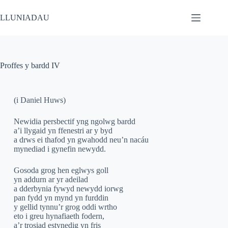
LLUNIADAU
Proffes y bardd IV
(i Daniel Huws)
Newidia persbectif yng ngolwg bardd
a’i llygaid yn ffenestri ar y byd
a drws ei thafod yn gwahodd neu’n nacáu
mynediad i gynefin newydd.
Gosoda grog hen eglwys goll
yn addurn ar yr adeilad
a dderbynia fywyd newydd iorwg
pan fydd yn mynd yn furddin
y gellid tynnu’r grog oddi wrtho
eto i greu hynafiaeth fodern,
a’r trosiad estynedig yn fris