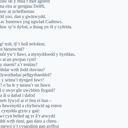
 draw lle y rhua’r môr agored
a eira ar greigiau Delffi,
raw ar uchelfannau
ydd yno, dan y gwinwydd,
od ac Ismenws yng ngwlad Cadmws.
uw sy’n dyfod, a thuag yn ôl y cyfeiria.
 tydi, tŷ’r holl nefolion;
n hieuenctid?
ôr yw’r llawr, a mynyddoedd y byrddau,
 at un pwrpas cynt!
y maent? a’r temlau?
eithdar wrth fodd duwiau?
y dywediadau pellgyrhaeddol?
 y seinia’r dynged fawr?
 o ba le y tarana’r un llawn
l o awyr glir uwchben llygaid?
a âi o dafod i dafod
 neb fywyd ar ei ben ei hun –
n llawenydd a chyfnewid ag estron
u cynydda grym y gair:
awr cyn belled ag yr â’r arwydd
di wrth rieni, gan daro a chreu.
i mewn o’r cysgodion gan gyffroi