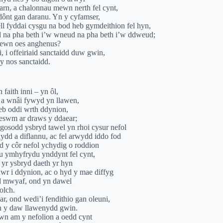
arn, a chalonnau mewn nerth fel cynt,
 dônt gan daranu. Yn y cyfamser,
ll fyddai cysgu na bod heb gymdeithion fel hyn,
d na pha beth i’w wneud na pha beth i’w ddweud;
mewn oes anghenus?
, i offeiriaid sanctaidd duw gwin,
 y nos sanctaidd.
faith inni – yn ôl,
i a wnâi fywyd yn llawen,
eb oddi wrth ddynion,
eswm ar draws y ddaear;
osodd ysbryd tawel yn rhoi cysur nefol
ydd a diflannu, ac fel arwydd iddo fod
 y côr nefol ychydig o roddion
u ymhyfrydu ynddynt fel cynt,
yr ysbryd daeth yr hyn
wr i ddynion, ac o hyd y mae diffyg
dd mwyaf, ond yn dawel
olch.
r, ond wedi’i fendithio gan oleuni,
n y daw llawenydd gwin.
n am y nefolion a oedd cynt