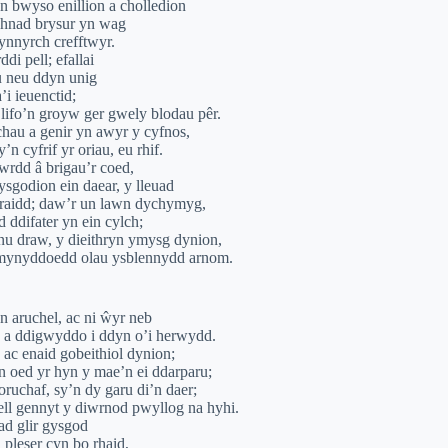
n bwyso enillion a cholledion
rchnad brysur yn wag
ynnyrch crefftwyr.
di pell; efallai
u neu ddyn unig
a’i ieuenctid;
lifo’n groyw ger gwely blodau pêr.
chau a genir yn awyr y cyfnos,
n cyfrif yr oriau, eu rhif.
rdd â brigau’r coed,
ysgodion ein daear, y lleuad
wraidd; daw’r un lawn dychymyg,
d ddifater yn ein cylch;
nu draw, y dieithryn ymysg dynion,
 mynyddoedd olau ysblennydd arnom.
n aruchel, ac ni ŵyr neb
h a ddigwyddo i ddyn o’i herwydd.
 ac enaid gobeithiol dynion;
n oed yr hyn y mae’n ei ddarparu;
ruchaf, sy’n dy garu di’n daer;
l gennyt y diwrnod pwyllog na hyhi.
ad glir gysgod
pleser cyn bo rhaid,