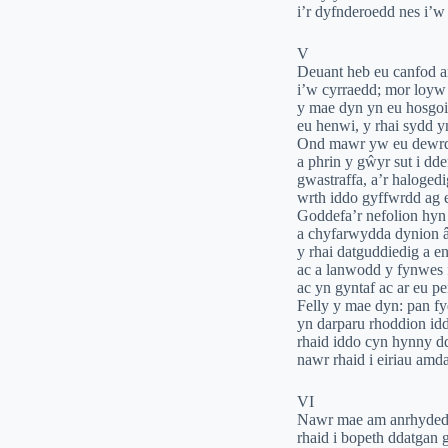
i’r dyfnderoedd nes i’
V
Deuant heb eu canfod ar
i’w cyrraedd; mor loyw
y mae dyn yn eu hosgoi
eu henwi, y rhai sydd y
Ond mawr yw eu dewrder
a phrin y gŵyr sut i dd
gwastraffa, a’r haloged
wrth iddo gyffwrdd ag ef
Goddefa’r nefolion hyn
a chyfarwydda dynion 
y rhai datguddiedig a e
ac a lanwodd y fynwes 
ac yn gyntaf ac ar eu 
Felly y mae dyn: pan f
yn darparu rhoddion id
rhaid iddo cyn hynny d
nawr rhaid i eiriau amda
VI
Nawr mae am anrhydedd
rhaid i bopeth ddatgan g