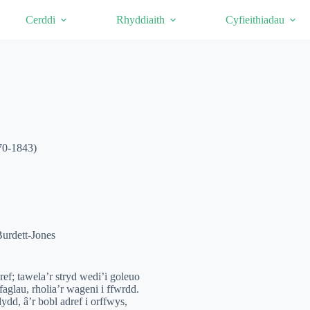
Cerddi
Rhyddiaith
Cyfieithiadau
770-1843)
urdett-Jones
ref; tawela’r stryd wedi’i goleuo
aglau, rholia’r wageni i ffwrdd.
dd, â’r bobl adref i orffwys,