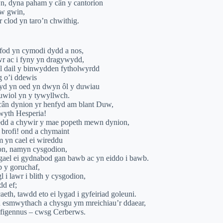
wn, dyna paham y cân y cantorion
uw gwin,
r clod yn taro’n chwithig.
 fod yn cymodi dydd a nos,
awr ac i fyny yn dragywydd,
el dail y binwydden fytholwyrdd
wg o’i ddewis
hyd yn oed yn dwyn ôl y duwiau
nnuwiol yn y tywyllwch.
cân dynion yr henfyd am blant Duw,
rwyth Hesperia!
edd a chywir y mae popeth mewn dynion,
 brofi! ond a chymaint
m yn cael ei wireddu
lon, namyn cysgodion,
 gael ei gydnabod gan bawb ac yn eiddo i bawb.
 y goruchaf,
l i lawr i blith y cysgodion,
d ef;
eth, tawdd eto ei lygad i gyfeiriad goleuni.
 esmwythach a chysgu ym mreichiau’r ddaear,
nfigennus – cwsg Cerberws.