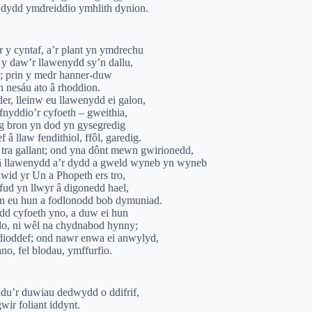
w dydd ymdreiddio ymhlith dynion.
 y cyntaf, a’r plant yn ymdrechu
 y daw’r llawenydd sy’n dallu,
; prin y medr hanner-duw
n nesáu ato â rhoddion.
, lleinw eu llawenydd ei galon,
efnyddio’r cyfoeth – gweithia,
ig bron yn dod yn gysegredig
 â llaw fendithiol, ffôl, garedig.
 tra gallant; ond yna dônt mewn gwirionedd,
â llawenydd a’r dydd a gweld wyneb yn wyneb
nwid yr Un a Phopeth ers tro,
fud yn llwyr â digonedd hael,
pen eu hun a fodlonodd bob dymuniad.
ydd cyfoeth yno, a duw ei hun
do, ni wêl na chydnabod hynny;
dioddef; ond nawr enwa ei anwylyd,
no, fel blodau, ymffurfio.
u’r duwiau dedwydd o ddifrif,
wir foliant iddynt.