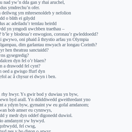
u nad yw’n dda gan y rhai aruchel,
ddus ymdrechu’n ofer.
yn deilwng ym mhresenoldeb y nefolion
d o blith ei gilydd
s ac adeiladu’r temlau heirdd
nnydd yn ymgodi uwchben traethau –
 b’le y blodeua’r enwogion, coronau’r gwleddoedd?
 gwywo, oni phaid â thrystio arfau yn Olympia
lgampau, dim garlantau mwyach ar longau Corinth?
yr hen theatrau sanctaidd?
ns gysegredig?
lcen dyn fel o’r blaen?
n a drawodd fel cynt?
n oed a gwisgo ffurf dyn
efol ac â chysur ei dwyn i ben.
 rhy hwyr. Ys gwir bod y duwiau yn byw,
ewn byd arall. Yn ddiddiwedd gweithredant yno
dynt a ydym byw, gymaint yw eu gofal amdanom;
r wan bob amser eu cynnwys,
ydd y medr dyn oddef digonedd duwiol.
dio amdanynt yw bywyd.
ofrwydd, fel cwsg,
 hyd nes y bo digon o arwyr