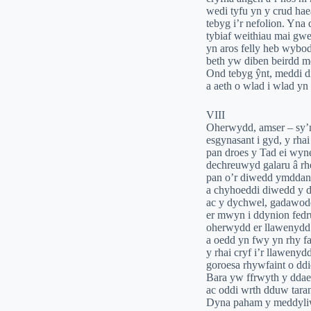
wedi tyfu yn y crud hae
tebyg i’r nefolion. Yna
tybiaf weithiau mai gwe
yn aros felly heb wybo
beth yw diben beirdd 
Ond tebyg ŷnt, meddi di
a aeth o wlad i wlad yn
VIII
Oherwydd, amser – sy’n 
esgynasant i gyd, y rha
pan droes y Tad ei wyn
dechreuwyd galaru â rh
pan o’r diwedd ymddang
a chyhoeddi diwedd y d
ac y dychwel, gadawodd
er mwyn i ddynion fedr
oherwydd er llawenydd 
a oedd yn fwy yn rhy fa
y rhai cryf i’r llaweny
goroesa rhywfaint o ddi
Bara yw ffrwyth y ddaea
ac oddi wrth dduw tara
Dyna paham y meddyliw