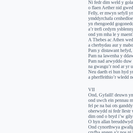
Ni fedr dim weld y gola
o flaen Aether nid gwe
Felly, er mwyn sefyll 
ymddyrchafa cenhedloed
yn rhengoedd gogoneddu
a’r trefi cedyrn ysble
ond ym mha le y maent?
A Thebes ac Athen wedi
a cherbydau aur y mabo
Pam y distawant hefyd, 
Pam na lawenha y ddaw
Pam nad arwyddo duw da
na gwasgu’r nod ar yr u
Neu daeth ei hun hyd y
a pherffeithio’r wledd n
VII
Ond, Gyfaill! deuwn yn
ond uwch ein pennau m
fel pe na bai ots gand
oherwydd ni fedr llest
dim ond o bryd i’w gil
O hyn allan breuddwy
Ond cynorthwya gwallg
cryfha angen a’r nos ni