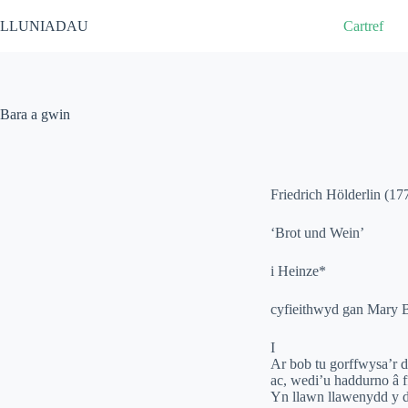
LLUNIADAU
Cartref
Bara a gwin
Friedrich Hölderlin (1
‘Brot und Wein’
i Heinze*
cyfieithwyd gan Mary B
I
Ar bob tu gorffwysa’r d
ac, wedi’u haddurno â ff
Yn llawn llawenydd y dy