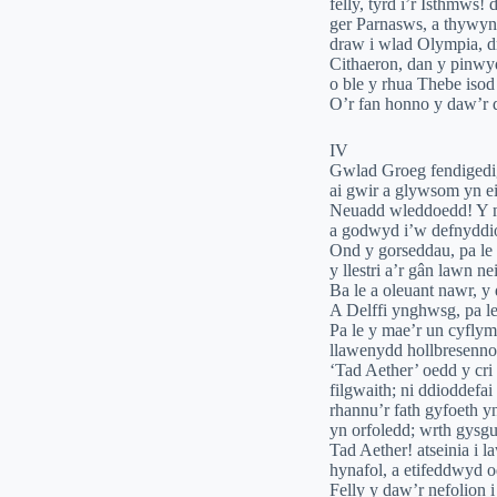
felly, tyrd i’r Isthmws!
ger Parnasws, a thywynn
draw i wlad Olympia, d
Cithaeron, dan y pinw
o ble y rhua Thebe is
O’r fan honno y daw’r d
IV
Gwlad Groeg fendigedig!
ai gwir a glywsom yn ei
Neuadd wleddoedd! Y m
a godwyd i’w defnyddio
Ond y gorseddau, pa le 
y llestri a’r gân lawn n
Ba le a oleuant nawr, 
A Delffi ynghwsg, pa le
Pa le y mae’r un cyflym?
llawenydd hollbresenno
‘Tad Aether’ oedd y cri 
filgwaith; ni ddioddefai
rhannu’r fath gyfoeth y
yn orfoledd; wrth gysg
Tad Aether! atseinia i l
hynafol, a etifeddwyd od
Felly y daw’r nefolion 