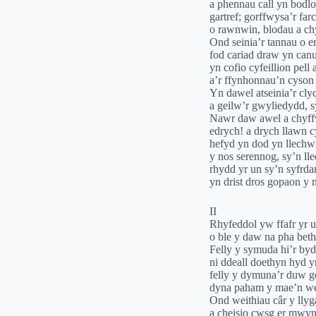
a phennau call yn bodlo
gartref; gorffwysa’r fa
o rawnwin, blodau a ch
Ond seinia’r tannau o erd
fod cariad draw yn can
yn cofio cyfeillion pell 
a’r ffynhonnau’n cyson 
Yn dawel atseinia’r cly
a geilw’r gwyliedydd, sy’
Nawr daw awel a chyffw
edrych! a drych llawn c
hefyd yn dod yn llech
y nos serennog, sy’n lle
rhydd yr un sy’n syfrda
yn drist dros gopaon y
II
Rhyfeddol yw ffafr yr u
o ble y daw na pha bet
Felly y symuda hi’r byd
ni ddeall doethyn hyd y
felly y dymuna’r duw go
dyna paham y mae’n wel
Ond weithiau câr y llyg
a cheisio cwsg er mwyn 