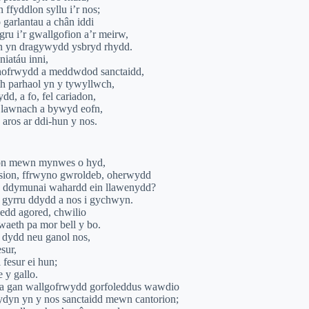
ffyddlon syllu i’r nos;
 garlantau a chân iddi
gru i’r gwallgofion a’r meirw,
un yn dragywydd ysbryd rhydd.
niatáu inni,
ghofrwydd a meddwdod sanctaidd,
h parhaol yn y tywyllwch,
ydd, a fo, fel cariadon,
 lawnach a bywyd eofn,
 aros ar ddi-hun y nos.
lon mewn mynwes o hyd,
eision, ffrwyno gwroldeb, oherwydd
 a ddymunai wahardd ein llawenydd?
 gyrru ddydd a nos i gychwyn.
roedd agored, chwilio
waeth pa mor bell y bo.
l dydd neu ganol nos,
sur,
 fesur ei hun;
 y gallo.
da gan wallgofrwydd gorfoleddus wawdio
dyn yn y nos sanctaidd mewn cantorion;