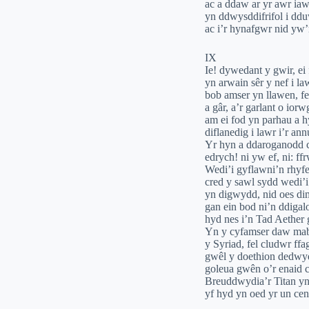
ac a ddaw ar yr awr ia
yn ddwysddifrifol i dd
ac i’r hynafgwr nid yw’
IX
Ie! dywedant y gwir, ei
yn arwain sêr y nef i l
bob amser yn llawen, f
a gâr, a’r garlant o ior
am ei fod yn parhau a 
diflanedig i lawr i’r a
Yr hyn a ddaroganodd 
edrych! ni yw ef, ni: ff
Wedi’i gyflawni’n rhyf
cred y sawl sydd wedi’i
yn digwydd, nid oes di
gan ein bod ni’n ddiga
hyd nes i’n Tad Aether
Yn y cyfamser daw mab
y Syriad, fel cludwr ffag
gwêl y doethion dedwyd
goleua gwên o’r enaid ca
Breuddwydia’r Titan yn
yf hyd yn oed yr un ce