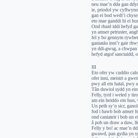
neu mae’n dda gan ddyn 
ie, priodol yw cyflwyno
gan ei bod wedi’i chyse
eto mae ganddi hi ei h
Ond rhaid iddi hefyd ga
yn amser petruster, an
fel y bo gennym rywbet
ganiatáu inni’r gair rhw
yn ddi-gwsg, a chwpan
hefyd atgof sanctaidd, o
III
Eto ofer yw cuddio ca
ofer inni, meistri a gw
pwy all ein hatal, pwy
Tân duwiol sydd yn ein
Felly, tyrd i weled y ti
am ein heiddo ein hun, 
Un peth sy’n sicr, gano
fod i bawb bob amser fe
ond caniateir i bob un ei
â pob un draw a daw, lle
Felly y bo! ac mae’n d
gwawd, pan gydia yn sy