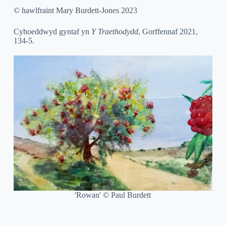
© hawlfraint Mary Burdett-Jones 2023
Cyhoeddwyd gyntaf yn
Y Traethodydd
, Gorffennaf 2021,
134-5.
'Rowan' © Paul Burdett