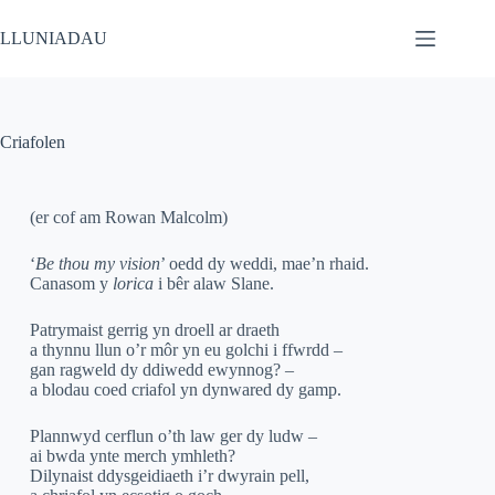
LLUNIADAU
Criafolen
(er cof am Rowan Malcolm)
‘
Be thou my vision
’ oedd dy weddi, mae’n rhaid.
Canasom y
lorica
i bêr alaw Slane.
Patrymaist gerrig yn droell ar draeth
a thynnu llun o’r môr yn eu golchi i ffwrdd –
gan ragweld dy ddiwedd ewynnog? –
a blodau coed criafol yn dynwared dy gamp.
Plannwyd cerflun o’th law ger dy ludw –
ai bwda ynte merch ymhleth?
Dilynaist ddysgeidiaeth i’r dwyrain pell,