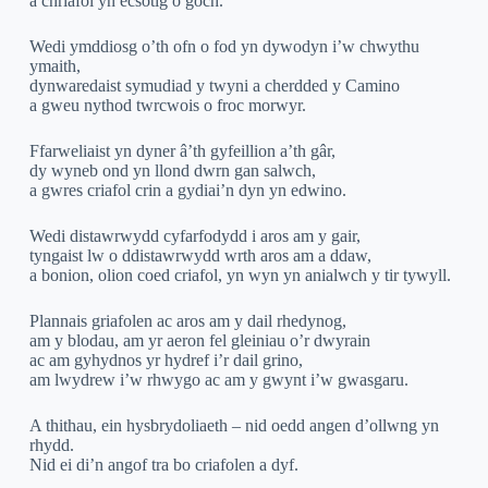
a chriafol yn ecsotig o goch.
Wedi ymddiosg o’th ofn o fod yn dywodyn i’w chwythu
ymaith,
dynwaredaist symudiad y twyni a cherdded y Camino
a gweu nythod twrcwois o froc morwyr.
Ffarweliaist yn dyner â’th gyfeillion a’th gâr,
dy wyneb ond yn llond dwrn gan salwch,
a gwres criafol crin a gydiai’n dyn yn edwino.
Wedi distawrwydd cyfarfodydd i aros am y gair,
tyngaist lw o ddistawrwydd wrth aros am a ddaw,
a bonion, olion coed criafol, yn wyn yn anialwch y tir tywyll.
Plannais griafolen ac aros am y dail rhedynog,
am y blodau, am yr aeron fel gleiniau o’r dwyrain
ac am gyhydnos yr hydref i’r dail grino,
am lwydrew i’w rhwygo ac am y gwynt i’w gwasgaru.
A thithau, ein hysbrydoliaeth – nid oedd angen d’ollwng yn
rhydd.
Nid ei di’n angof tra bo criafolen a dyf.