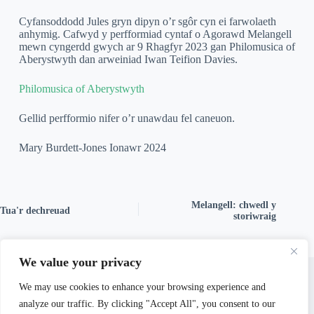
Cyfansoddodd Jules gryn dipyn o’r sgôr cyn ei farwolaeth
anhymig. Cafwyd y perfformiad cyntaf o Agorawd Melangell
mewn cyngerdd gwych ar 9 Rhagfyr 2023 gan Philomusica of
Aberystwyth dan arweiniad Iwan Teifion Davies.
Philomusica of Aberystwyth
Gellid perfformio nifer o’r unawdau fel caneuon.
Mary Burdett-Jones Ionawr 2024
Melangell: chwedl y
Tua'r dechreuad
storiwraig
We value your privacy
We may use cookies to enhance your browsing experience and
Gweler Postiadau Perthnasol
analyze our traffic. By clicking "Accept All", you consent to our