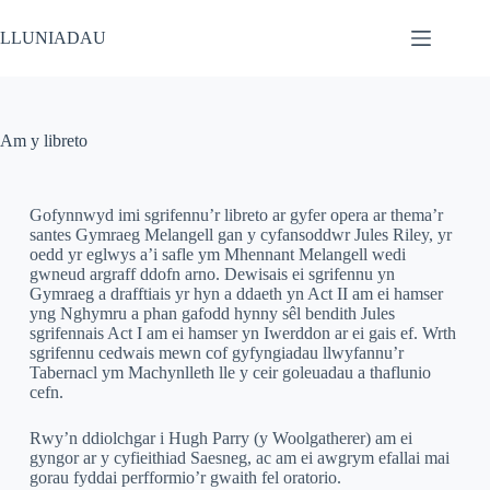
LLUNIADAU
Am y libreto
Gofynnwyd imi sgrifennu’r libreto ar gyfer opera ar thema’r
santes Gymraeg Melangell gan y cyfansoddwr Jules Riley, yr
oedd yr eglwys a’i safle ym Mhennant Melangell wedi
gwneud argraff ddofn arno. Dewisais ei sgrifennu yn
Gymraeg a drafftiais yr hyn a ddaeth yn Act II am ei hamser
yng Nghymru a phan gafodd hynny sêl bendith Jules
sgrifennais Act I am ei hamser yn Iwerddon ar ei gais ef. Wrth
sgrifennu cedwais mewn cof gyfyngiadau llwyfannu’r
Tabernacl ym Machynlleth lle y ceir goleuadau a thaflunio
cefn.
Rwy’n ddiolchgar i Hugh Parry (y Woolgatherer) am ei
gyngor ar y cyfieithiad Saesneg, ac am ei awgrym efallai mai
gorau fyddai perfformio’r gwaith fel oratorio.